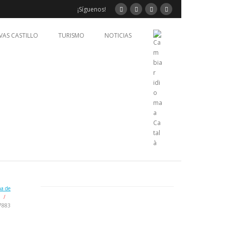
¡Síguenos!
VAS CASTILLO
TURISMO
NOTICIAS
na de
/
7883