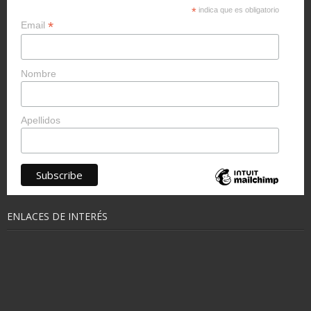
*
indica que es obligatorio
*
Email
Nombre
Apellidos
ENLACES DE INTERÉS