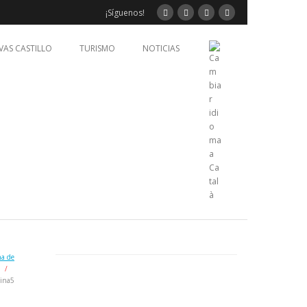
¡Síguenos!
VAS CASTILLO
TURISMO
NOTICIAS
na de
/
ina5