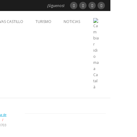
¡Síguenos!
VAS CASTILLO
TURISMO
NOTICIAS
na de
/
1703