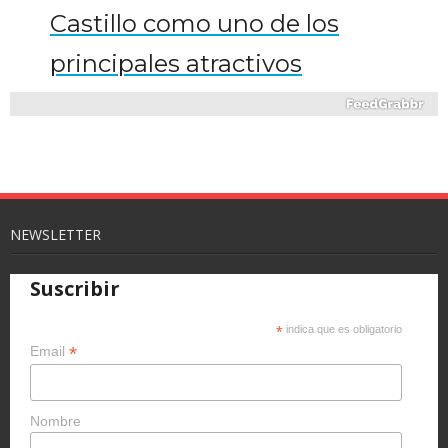
Castillo como uno de los
principales atractivos
turísticos del municipio,
alcanzando casi el triple de
visitantes respecto al año
anterior
NEWSLETTER
mequinenza.com
Suscribir
*
indica que es obligatorio
*
Email
Nombre