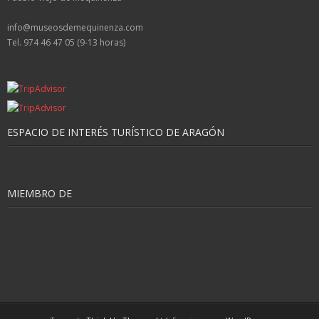
dotado el concurso. Hasta el
info@museosdemequinenza.com
17 de julio está abierto el
Tel. 974 46 47 05 (9-13 horas)
plazo de votación popular
para escoger al ganador
mequinenza.com
ESPACIO DE INTERÉS TURÍSTICO DE ARAGÓN
MIEMBRO DE
Fangoria, cabeza de
cartel de las Fiestas de