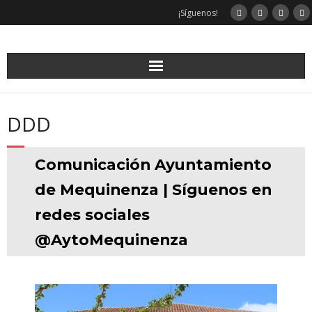
Saltar
¡Síguenos!
al
contenido
DDD
Comunicación Ayuntamiento
de Mequinenza | Síguenos en
redes sociales
@AytoMequinenza