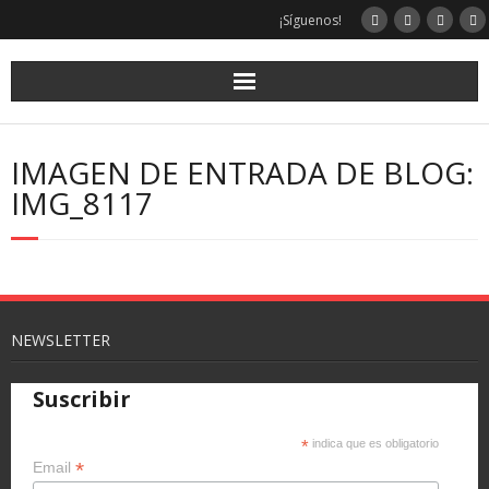
Saltar
¡Síguenos!
al
contenido
IMAGEN DE ENTRADA DE BLOG:
IMG_8117
NEWSLETTER
Suscribir
*
indica que es obligatorio
*
Email