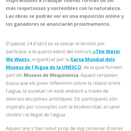
inspirándoles a trabajar nuevas formas de ser
más respetuosos y sostenibles con la naturaleza.
Las obras se podrán ver en una exposición online y
los ganadores se anunciarán proximamente.
El passat 24 d'abril es va tancar el termini per
participar a la quarta edició del concurs
«The Water
We Want»
, organitzat per la
Xarxa Mundial dels
Museus de l'Aigua de la UNESCO
, de la qual formen
part els
Museus de Mequinensa
. Aquest certamen
busca que els joves reflexionin sobre la relació entre
l'aigua, la societat i el medi ambient a través de
diverses disciplines artístiques. Els participants són
inspirats per conceptes com la biodiversitat, el canvi
climàtic i el llegat de l'aigua.
Aquest any s'han rebut prop de mig centenar d'obres