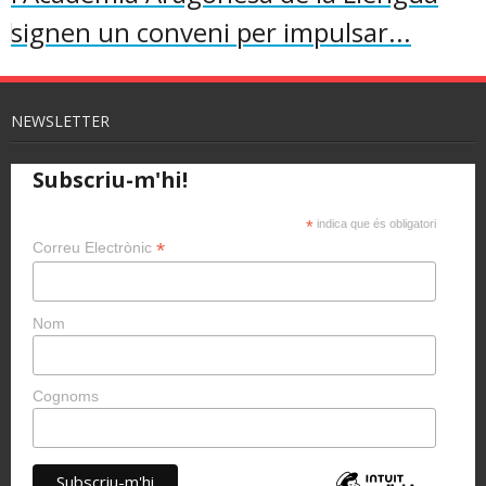
signen un conveni per impulsar...
NEWSLETTER
Subscriu-m'hi!
*
indica que és obligatori
*
Correu Electrònic
Nom
Cognoms