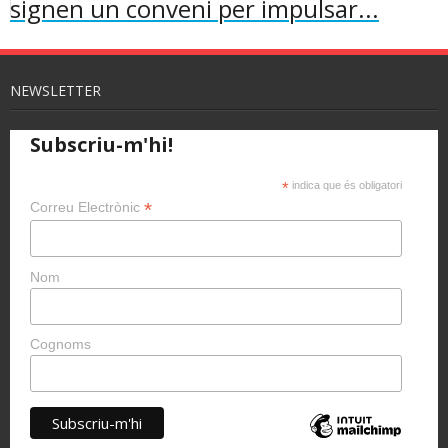
signen un conveni per impulsar...
NEWSLETTER
Subscriu-m'hi!
*
indica que és obligatori
*
Correu Electrònic
Nom
Cognoms