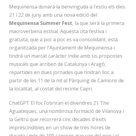
Mequinensa donarà la benvinguda a l'estiu els dies
21 i 22 de juny amb una nova edició del
Mequinensa Summer Fest
, la que serà la primera
macroverbena estival. Aquesta cita festiva i
gratuïta, que a poc a poc es va consolidant, està
organitzada per l'Ajuntament de Mequinensa i
tindrà un marcat caràcter indie amb sis propostes
musicals que arriben de Catalunya i Aragó,
repartides en dues jornades que tindran lloc a
partir de les 11 de la nit al Pàrquing de Camions de
la localitat, al costat del recinte Capri.
ChatGPT El foc l’obriran el divendres 21 The
Aguateques, una nombrosa formació de Vilanova i
la Geltrú que recorrerà cinc dècades d'èxits
imprescindibles en un show de tres hores de
durada i més de 100 cançons que van del pop i el