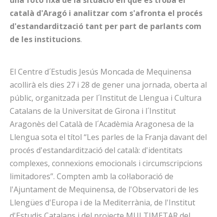
una foto fixa de la situació en què es troba el
català d'Aragó i analitzar com s'afronta el procés
d'estandardització tant per part de parlants com
de les institucions
.
El Centre d´Estudis Jesús Moncada de Mequinensa
acollirà els dies 27 i 28 de gener una jornada, oberta al
públic, organitzada per l´Institut de Llengua i Cultura
Catalans de la Universitat de Girona i l´Institut
Aragonès del Català de l´Acadèmia Aragonesa de la
Llengua sota el títol “Les parles de la Franja davant del
procés d'estandardització del català: d'identitats
complexes, connexions emocionals i circumscripcions
limitadores”. Compten amb la col·laboració de
l'Ajuntament de Mequinensa, de l'Observatori de les
Llengües d'Europa i de la Mediterrània, de l'Institut
d'Estudis Catalans i del projecte MULTIMETAR del