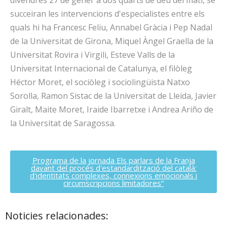
divendres 27 de gener a dos quarts de deu del matí, se
succeiran les intervencions d'especialistes entre els
quals hi ha Francesc Feliu, Annabel Gràcia i Pep Nadal
de la Universitat de Girona, Miquel Àngel Graella de la
Universitat Rovira i Virgili, Esteve Valls de la
Universitat Internacional de Catalunya, el filòleg
Héctor Moret, el sociòleg i sociolingüista Natxo
Sorolla, Ramon Sistac de la Universitat de Lleida, Javier
Giralt, Maite Moret, Iraide Ibarretxe i Andrea Ariño de
la Universitat de Saragossa.
Programa de la jornada Els parlars de la Franja
davant del procés d'estandardització del català:
d'identitats complexes, connexions emocionals i
circumscripcions limitadores”
Noticies relacionades: