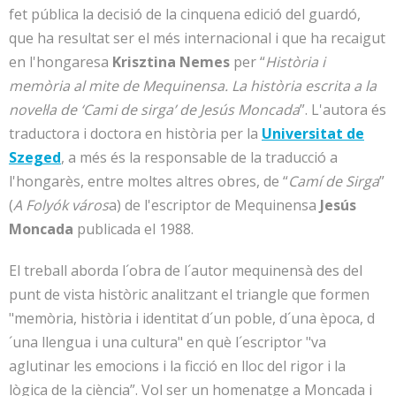
fet pública la decisió de la cinquena edició del guardó,
que ha resultat ser el més internacional i que ha recaigut
en l'hongaresa
Krisztina Nemes
per “
Història i
memòria al mite de Mequinensa. La història escrita a la
novel·la de ‘Cami de sirga’ de Jesús Moncada
”. L'autora és
traductora i doctora en història per la
Universitat de
Szeged
, a més és la responsable de la traducció a
l'hongarès, entre moltes altres obres, de “
Camí de Sirga
”
(
A Folyók város
a) de l'escriptor de Mequinensa
Jesús
Moncada
publicada el 1988.
El treball aborda l´obra de l´autor mequinensà des del
punt de vista històric analitzant el triangle que formen
"memòria, història i identitat d´un poble, d´una època, d
´una llengua i una cultura" en què l´escriptor "va
aglutinar les emocions i la ficció en lloc del rigor i la
lògica de la ciència”. Vol ser un homenatge a Moncada i