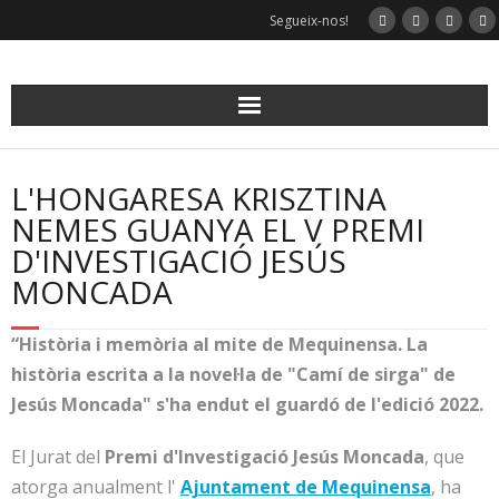
Skip
Segueix-nos!
to
content
L'HONGARESA KRISZTINA
NEMES GUANYA EL V PREMI
D'INVESTIGACIÓ JESÚS
MONCADA
“Història i memòria al mite de Mequinensa. La
història escrita a la novel·la de "Camí de sirga" de
Jesús Moncada" s'ha endut el guardó de l'edició 2022.
El Jurat del
Premi d'Investigació Jesús Moncada
, que
atorga anualment l'
Ajuntament de Mequinensa
, ha