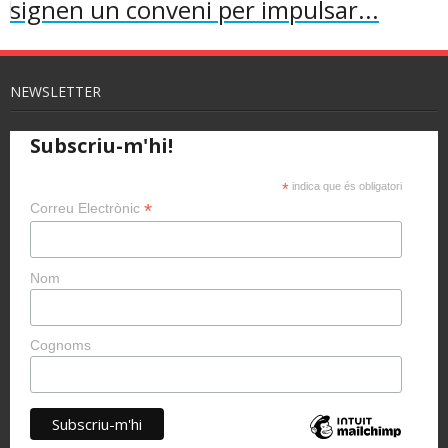
signen un conveni per impulsar...
NEWSLETTER
Subscriu-m'hi!
*
indica que és obligatori
*
Correu Electrònic
Nom
Cognoms