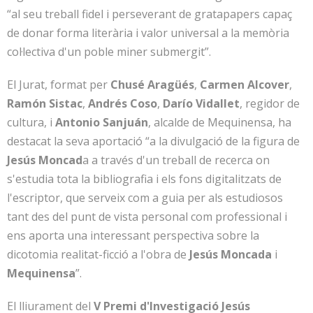
“al seu treball fidel i perseverant de gratapapers capaç
de donar forma literària i valor universal a la memòria
col·lectiva d'un poble miner submergit”.
El Jurat, format per
Chusé Aragüés
,
Carmen Alcover
,
Ramón Sistac
,
Andrés Coso
,
Darío Vidallet
, regidor de
cultura, i
Antonio Sanjuán
, alcalde de Mequinensa, ha
destacat la seva aportació “a la divulgació de la figura de
Jesús Moncad
a a través d'un treball de recerca on
s'estudia tota la bibliografia i els fons digitalitzats de
l'escriptor, que serveix com a guia per als estudiosos
tant des del punt de vista personal com professional i
ens aporta una interessant perspectiva sobre la
dicotomia realitat-ficció a l'obra de
Jesús Moncada
i
Mequinensa
”.
El lliurament del
V Premi d'Investigació Jesús