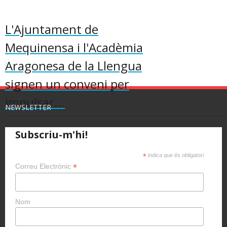
L'Ajuntament de
Mequinensa i l'Acadèmia
Aragonesa de la Llengua
signen un conveni per
impulsar...
NEWSLETTER
Subscriu-m'hi!
*
indica que és obligatori
*
Correu Electrònic
Nom