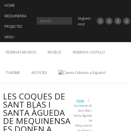
Skip
HOME
to
content
MEQUINENSA
Segueix-
nos!
PROJECTES
ARXIU
RESERVAS MUSEOS
MUSEUS
RESERVAS CASTILLO
TURISME
NOTICIES
LES COQUES DE
Home
/
SANT BLAS I
Les coques de
SANTA ÀGUEDA
Sant Blas i
Santa Àgueda
DE MEQUINENSA
de
ES DONEN A
Mequinensa
es donen a