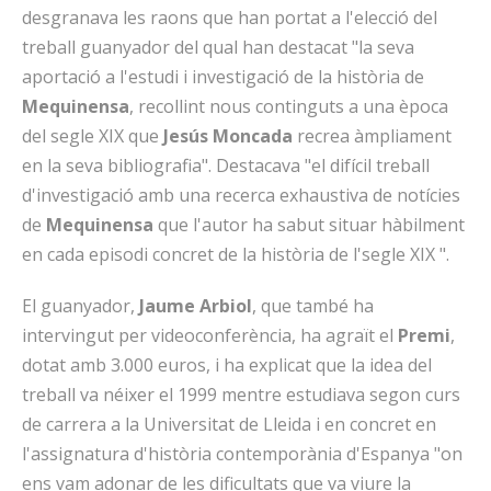
desgranava les raons que han portat a l'elecció del
treball guanyador del qual han destacat "la seva
aportació a l'estudi i investigació de la història de
Mequinensa
, recollint nous continguts a una època
del segle XIX que
Jesús Moncada
recrea àmpliament
en la seva bibliografia". Destacava "el difícil treball
d'investigació amb una recerca exhaustiva de notícies
de
Mequinensa
que l'autor ha sabut situar hàbilment
en cada episodi concret de la història de l'segle XIX ".
El guanyador,
Jaume Arbiol
, que també ha
intervingut per videoconferència, ha agraït el
Premi
,
dotat amb 3.000 euros, i ha explicat que la idea del
treball va néixer el 1999 mentre estudiava segon curs
de carrera a la Universitat de Lleida i en concret en
l'assignatura d'història contemporània d'Espanya "on
ens vam adonar de les dificultats que va viure la