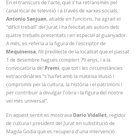
En el transcurs de l'acte, que s'ha retransmès pel
canal local de televisió i a través de xarxes socials,
Antonio Sanjuan
, alcalde en funcions, ha agraït el
"difícil treball" del Jurat i ha felicitat als autors dels
quatre treballs presentats i en especial al guanyador.
A més, es referia a la figura de l'escriptor de
Mequinensa
, fill predilecte de la localitat que el passat
1 de desembre hagués complert 79 anys, i a la
convocatòria del
Premi
, que tot i les circumstàncies
extraordinàries "s'ha fet amb la mateixa il·lusió i
compromís per la cultura, la història i el patrimoni i
per contribuir a divulgar l'obra i la figura del nostre
veí més universal".
En aquest sentit es mostrava
Darío Vidallet
, regidor
de cultura i president del Jurat en substitució de
Magda Godia que es recupera d'una intervenció