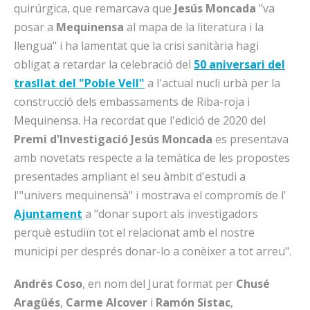
quirúrgica, que remarcava que
Jesús Moncada
"va
posar a
Mequinensa
al mapa de la literatura i la
llengua" i ha lamentat que la crisi sanitària hagi
obligat a retardar la celebració del
50 aniversari del
trasllat del "Poble Vell"
a l'actual nucli urbà per la
construcció dels embassaments de Riba-roja i
Mequinensa. Ha recordat que l'edició de 2020 del
Premi
d'Investigació Jesús Moncada
es presentava
amb novetats respecte a la temàtica de les propostes
presentades ampliant el seu àmbit d'estudi a
l'"univers mequinensà" i mostrava el compromís de l'
Ajuntament
a "donar suport als investigadors
perquè estudiïn tot el relacionat amb el nostre
municipi per després donar-lo a conèixer a tot arreu".
Andrés Coso
, en nom del Jurat format per
Chusé
Aragüés
,
Carme Alcover
i
Ramón Sistac
,