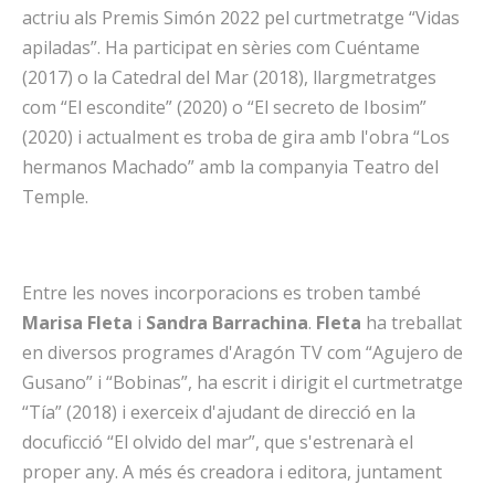
actriu als Premis Simón 2022 pel curtmetratge “Vidas
apiladas”. Ha participat en sèries com Cuéntame
(2017) o la Catedral del Mar (2018), llargmetratges
com “El escondite” (2020) o “El secreto de Ibosim”
(2020) i actualment es troba de gira amb l'obra “Los
hermanos Machado” amb la companyia Teatro del
Temple.
Entre les noves incorporacions es troben també
Marisa
Fleta
i
Sandra
Barrachina
.
Fleta
ha treballat
en diversos programes d'Aragón TV com “Agujero de
Gusano” i “Bobinas”, ha escrit i dirigit el curtmetratge
“Tía” (2018) i exerceix d'ajudant de direcció en la
docuficció “El olvido del mar”, que s'estrenarà el
proper any. A més és creadora i editora, juntament