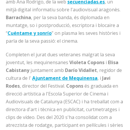
amb Ana Rodrigo, de la web
secuenciadas.es
, un
mitjà digital informatiu sobre l'audiovisual aragonès.
Barrachina
, per la seva banda, és diplomada en
muntatge, so i postproducció, escriptora i blocaire a
“
Cuéntame y sonrío
” on plasma les seves històries i
parla de la seva passió: el cinema.
Completen el jurat dues veteranes malgrat la seva
joventut, les mequinensanes
Violeta
Copons
i
Elisa
Cabistany
juntament amb
Darío
Vidallet
, regidor de
cultura de l'
Ajuntament de Mequinensa
, i
Javi
Rodes
, director del Festival.
Copons
és graduada en
direcció artística a l'Escola Superior de Cinema i
Audiovisuals de Catalunya (ESCAC) i ha treballat com a
directora d'art i tècnica en publicitat, curtmetratges i
clips de vídeo. Des del 2020 s'ha consolidat com a
atrezzista de rodatge, participant en pel·lícules i sèries