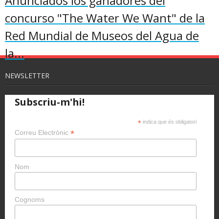
Anunciados los ganadores del
concurso "The Water We Want" de la
Red Mundial de Museos del Agua de
la...
NEWSLETTER
Subscriu-m'hi!
*
indica que és obligatori
*
Correu Electrònic
Nom
Cognoms