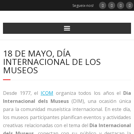
Skip
Segueix-nos!
to
content
18 DE MAYO, DÍA
INTERNACIONAL DE LOS
MUSEOS
Desde 1977, el
ICOM
organiza todos los años el
Dia
Internacional dels Museus
(DIM), una ocasión única
para la comunidad museística internacional.
En este día,
los museos participantes planifican eventos y actividades
creativas relacionadas con el tema del
Dia Internacional
dels Museus
, conectan con su público y destacan la