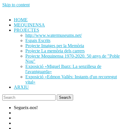
Skip to content
HOME
MEQUINENSA
PROJECTES
http://www.watermuseums.net/
Espais Escrits
Projecte Imatges per la Memòria
Projecte La memòria dels carrers
Projecte Mequinensa 1970-2020. 50 anys de "Poble
Nou"
Exposició «Miguel Ibarz: La senzillesa de
l'avantguarda»
Exposició «Edmon Vallès: Instants d'un recorregut
vital»
ARXIU
Segueix-nos!