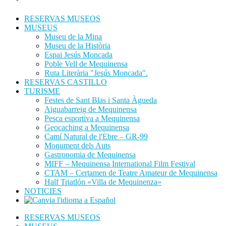
RESERVAS MUSEOS
MUSEUS
Museu de la Mina
Museu de la Història
Espai Jesús Moncada
Poble Vell de Mequinensa
Ruta Literària "Jesús Moncada".
RESERVAS CASTILLO
TURISME
Festes de Sant Blas i Santa Àgueda
Aiguabarreig de Mequinensa
Pesca esportiva a Mequinensa
Geocaching a Mequinensa
Camí Natural de l'Ebre – GR-99
Monument dels Auts
Gastronomia de Mequinensa
MIFF – Mequinensa International Film Festival
CTAM – Certamen de Teatre Amateur de Mequinensa
Half Triatlón «Villa de Mequinenza»
NOTICIES
RESERVAS MUSEOS