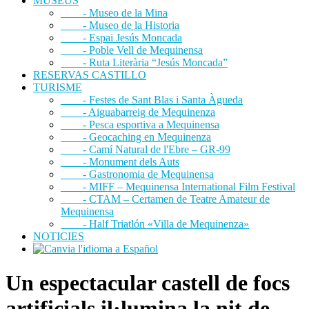
MUSEUS
- Museo de la Mina
- Museo de la Historia
- Espai Jesús Moncada
- Poble Vell de Mequinensa
- Ruta Literària “Jesús Moncada”
RESERVAS CASTILLO
TURISME
- Festes de Sant Blas i Santa Àgueda
- Aiguabarreig de Mequinenza
- Pesca esportiva a Mequinensa
- Geocaching en Mequinenza
- Camí Natural de l'Ebre – GR-99
- Monument dels Auts
- Gastronomia de Mequinensa
- MIFF – Mequinensa International Film Festival
- CTAM – Certamen de Teatre Amateur de
Mequinensa
- Half Triatlón «Villa de Mequinenza»
NOTICIES
Un espectacular castell de focs
artificials il·lumina la nit de