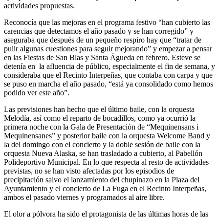
actividades propuestas.
Reconocía que las mejoras en el programa festivo “han cubierto las
carencias que detectamos el año pasado y se han corregido” y
aseguraba que después de un pequeño respiro hay que “tratar de
pulir algunas cuestiones para seguir mejorando” y empezar a pensar
en las Fiestas de San Blas y Santa Águeda en febrero. Esteve se
detenía en la afluencia de público, especialmente el fin de semana, y
consideraba que el Recinto Interpeñas, que contaba con carpa y que
se puso en marcha el año pasado, “está ya consolidado como hemos
podido ver este año”.
Las previsiones han hecho que el último baile, con la orquesta
Melodía, así como el reparto de bocadillos, como ya ocurrió la
primera noche con la Gala de Presentación de “Mequinensans i
Mequinensanes” y posterior baile con la orquesta Welcome Band y
la del domingo con el concierto y la doble sesión de baile con la
orquesta Nueva Alaska, se han trasladado a cubierto, al Pabellón
Polideportivo Municipal. En lo que respecta al resto de actividades
previstas, no se han visto afectadas por los episodios de
precipitación salvo el lanzamiento del chupinazo en la Plaza del
Ayuntamiento y el concierto de La Fuga en el Recinto Interpeñas,
ambos el pasado viernes y programados al aire libre.
El olor a pólvora ha sido el protagonista de las últimas horas de las