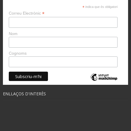
*
indica que és obligatori
*
Correu Electrònic
Nom
Cognoms
ENLLAÇOS D'INTERÈS