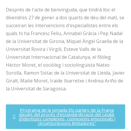
Després de l'acte de benvinguda, que tindrà lloc el
divendres 27 de gener a dos quarts de deu del matí, se
succeiran les intervencions d'especialistes entre els
quals hi ha Francesc Feliu, Annabel Gràcia i Pep Nadal
de la Universitat de Girona, Miquel Àngel Graella de la
Universitat Rovira i Virgili, Esteve Valls de la
Universitat Internacional de Catalunya, el filòleg
Héctor Moret, el sociòleg i sociolingüista Natxo
Sorolla, Ramon Sistac de la Universitat de Lleida, Javier
Giralt, Maite Moret, Iraide Ibarretxe i Andrea Ariño de
la Universitat de Saragossa.
Programa de la jornada Els parlars de la Franja
davant del procés d'estandardització del català:
d'identitats complexes, connexions emocionals i
circumscripcions limitadores”