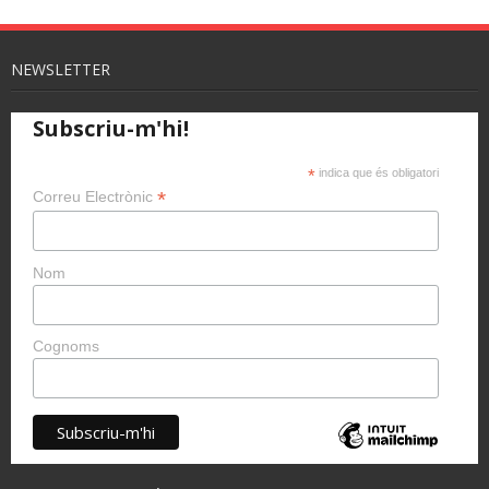
NEWSLETTER
Subscriu-m'hi!
*
indica que és obligatori
*
Correu Electrònic
Nom
Cognoms