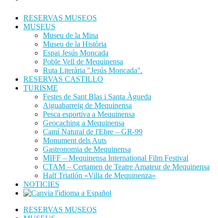
RESERVAS MUSEOS
MUSEUS
Museu de la Mina
Museu de la Història
Espai Jesús Moncada
Poble Vell de Mequinensa
Ruta Literària "Jesús Moncada".
RESERVAS CASTILLO
TURISME
Festes de Sant Blas i Santa Àgueda
Aiguabarreig de Mequinensa
Pesca esportiva a Mequinensa
Geocaching a Mequinensa
Camí Natural de l'Ebre – GR-99
Monument dels Auts
Gastronomia de Mequinensa
MIFF – Mequinensa International Film Festival
CTAM – Certamen de Teatre Amateur de Mequinensa
Half Triatlón «Villa de Mequinenza»
NOTICIES
RESERVAS MUSEOS