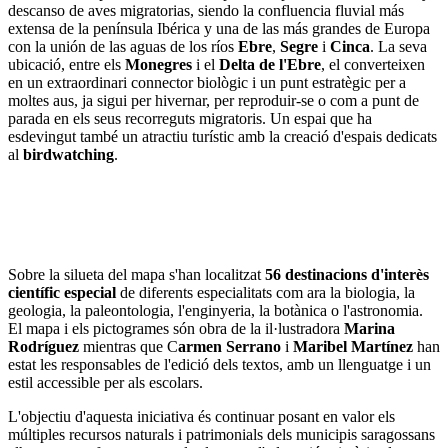
descanso de aves migratorias, siendo la confluencia fluvial más
extensa de la península Ibérica y una de las más grandes de Europa
con la unión de las aguas de los ríos
Ebre
,
Segre
i
Cinca
. La seva
ubicació, entre els
Monegres
i el
Delta de l'Ebre
, el converteixen
en un extraordinari connector biològic i un punt estratègic per a
moltes aus, ja sigui per hivernar, per reproduir-se o com a punt de
parada en els seus recorreguts migratoris. Un espai que ha
esdevingut també un atractiu turístic amb la creació d'espais dedicats
al
birdwatching
.
Sobre la silueta del mapa s'han localitzat
56 destinacions d'interès
científic especial
de diferents especialitats com ara la biologia, la
geologia, la paleontologia, l'enginyeria, la botànica o l'astronomia.
El mapa i els pictogrames són obra de la il·lustradora
Marina
Rodríguez
mientras que C
armen Serrano
i
Maribel Martínez
han
estat les responsables de l'edició dels textos, amb un llenguatge i un
estil accessible per als escolars.
L'objectiu d'aquesta iniciativa és continuar posant en valor els
múltiples recursos naturals i patrimonials dels municipis saragossans