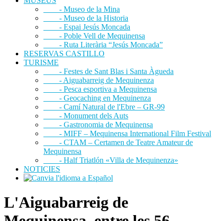
MUSEUS
- Museo de la Mina
- Museo de la Historia
- Espai Jesús Moncada
- Poble Vell de Mequinensa
- Ruta Literària “Jesús Moncada”
RESERVAS CASTILLO
TURISME
- Festes de Sant Blas i Santa Àgueda
- Aiguabarreig de Mequinenza
- Pesca esportiva a Mequinensa
- Geocaching en Mequinenza
- Camí Natural de l'Ebre – GR-99
- Monument dels Auts
- Gastronomia de Mequinensa
- MIFF – Mequinensa International Film Festival
- CTAM – Certamen de Teatre Amateur de
Mequinensa
- Half Triatlón «Villa de Mequinenza»
NOTICIES
L'Aiguabarreig de
Mequinensa, entre les 56