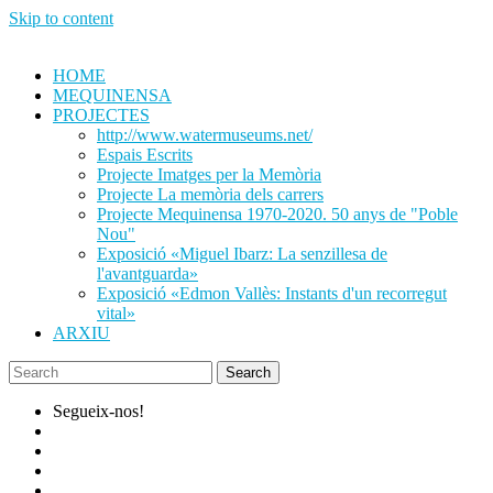
Skip to content
HOME
MEQUINENSA
PROJECTES
http://www.watermuseums.net/
Espais Escrits
Projecte Imatges per la Memòria
Projecte La memòria dels carrers
Projecte Mequinensa 1970-2020. 50 anys de "Poble
Nou"
Exposició «Miguel Ibarz: La senzillesa de
l'avantguarda»
Exposició «Edmon Vallès: Instants d'un recorregut
vital»
ARXIU
Segueix-nos!