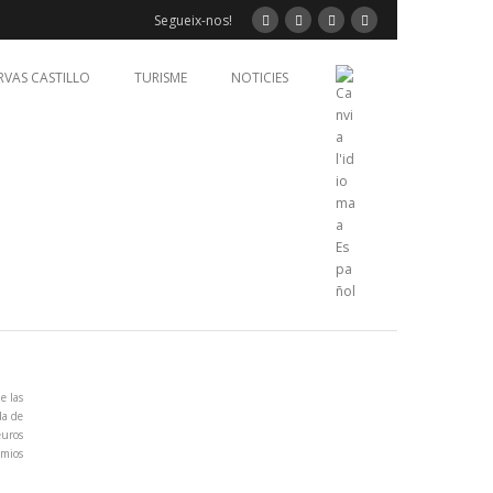
Segueix-nos!
RVAS CASTILLO
TURISME
NOTICIES
e las
da de
euros
emios