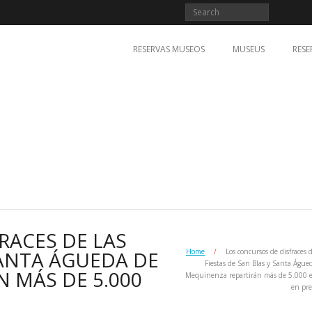
RESERVAS MUSEOS
MUSEUS
RESE
RACES DE LAS
SANTA ÁGUEDA DE
Home
/
Los concursos de disfraces d
Fiestas de San Blas y Santa Águe
 MÁS DE 5.000
Mequinenza repartirán más de 5.000 
en pr