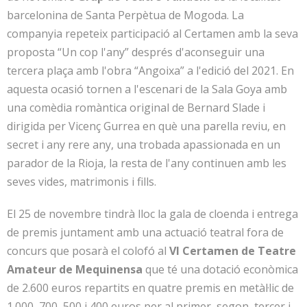
barcelonina de Santa Perpètua de Mogoda. La
companyia repeteix participació al Certamen amb la seva
proposta “Un cop l'any” després d'aconseguir una
tercera plaça amb l'obra “Angoixa” a l'edició del 2021. En
aquesta ocasió tornen a l'escenari de la Sala Goya amb
una comèdia romàntica original de Bernard Slade i
dirigida per Vicenç Gurrea en què una parella reviu, en
secret i any rere any, una trobada apassionada en un
parador de la Rioja, la resta de l'any continuen amb les
seves vides, matrimonis i fills.
El 25 de novembre tindrà lloc la gala de cloenda i entrega
de premis juntament amb una actuació teatral fora de
concurs que posarà el colofó ​​al
VI Certamen de Teatre
Amateur de Mequinensa
que té una dotació econòmica
de 2.600 euros repartits en quatre premis en metàl·lic de
1.000, 700, 500 i 400 euros per al primer, segon, tercer i