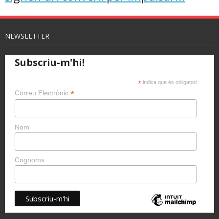
NEWSLETTER
Subscriu-m'hi!
*
indica que és obligatori
*
Correu Electrònic
Nom
Cognoms