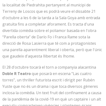
la localitat de Piedrahita pertanyent al municipi de
Terreny de Loscos que es podrà veure el dissabte 21
d'octubre a les 6 de la tarda a la Sala Goya amb entrada
gratuïta fins a completar aforament. Es tracta d'una
divertida comèdia sobre el poliamor basada en l'obra
“Parella oberta” de Darío Fo i Franca Rame sota la
direcció de Rosa Lasierra que té com a protagonistes
una parella aparentment liberal i oberta, però que l'únic
que gaudeix d'aquesta llibertat és lhome.
El 28 d'octubre tocarà el torn a companyia alacantina
Doble R Teatro
que posarà en escena “Las cuatro
torres”, un thriller futurista escrit i dirigit per Rubén
Yuste que no és un drama i que toca diversos gèneres
inclosa la comèdia. Un text fruit del confinament a causa
de la pandèmia de la covid-19 en què un captaire i un alt
executiu comparteixen vivències i plantegen grans