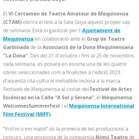
El
VI Certamen de Teatre Amateur de Mequinensa
(CTAM)
obrirà el teló a la Sala Goya aquest proper cap
de setmana. Està organitzat per l'
Ajuntament de
Mequinensa
en colaboració amb el
Grup de Teatre
Garbinada
de la
Associació de la Dona Mequinensana
"La Dona"
. Des del 21 d'octubre i fins al 25 de novembre,
cada setmana, es posarà en escena una de les quatre
obres seleccionades com a finalistes a l'edició 2023
d'aquesta cita cultural ineludible inclosa a la marca
Festivals de Mequinensa al costat del
Festival de Artes
Escénicas en la Calle “A Sol y Serena”
, el
Mequinensa
WelcomesSummerFest
i el
Mequinensa International
Film Festival (MIFF)
.
“Voli'm o em mato!” és la primera de les produccions a
concurs, una proposta de la companyia
Nimú Teatro
de