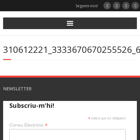
Segueix-nos!
310612221_3333670670255526_
NEWSLETTER
Subscriu-m'hi!
*
indica que és obligatori
*
Correu Electrònic