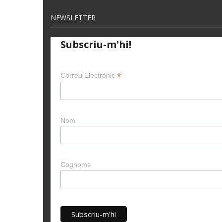
NEWSLETTER
Subscriu-m'hi!
*
Correu Electrònic
Nom
Cognoms