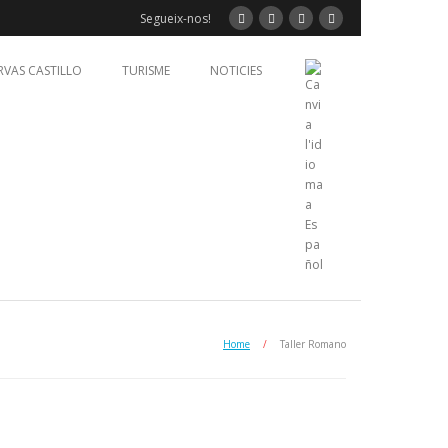
Segueix-nos!
RVAS CASTILLO
TURISME
NOTICIES
Home
/
Taller Romano