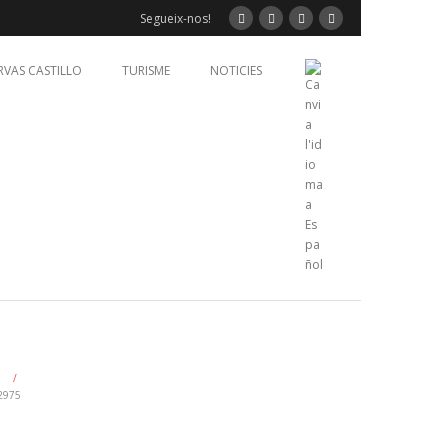
Segueix-nos!
RVAS CASTILLO
TURISME
NOTICIES
/
2975