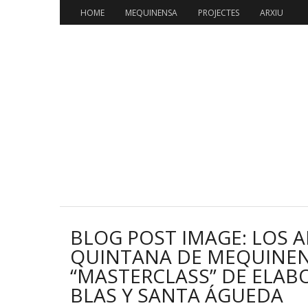
Skip
HOME
MEQUINENSA
PROJECTES
ARXIU
to
content
BLOG POST IMAGE: LOS 
QUINTANA DE MEQUINEN
“MASTERCLASS” DE ELAB
BLAS Y SANTA ÁGUEDA