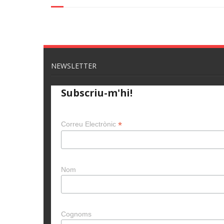
NEWSLETTER
Subscriu-m'hi!
*
Correu Electrònic
Nom
Cognoms