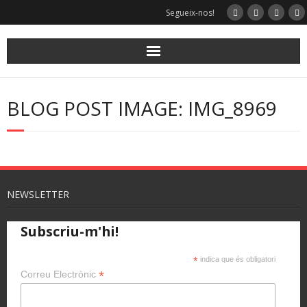
Segueix-nos!
BLOG POST IMAGE: IMG_8969
NEWSLETTER
Subscriu-m'hi!
*
indica que és obligatori
*
Correu Electrònic