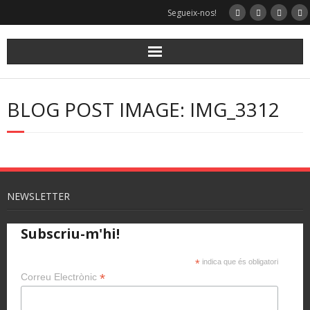
Segueix-nos!
BLOG POST IMAGE: IMG_3312
NEWSLETTER
Subscriu-m'hi!
*
indica que és obligatori
*
Correu Electrònic