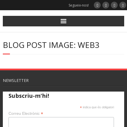
Skip
Segueix-nos!
to
content
BLOG POST IMAGE: WEB3
NEWSLETTER
Subscriu-m'hi!
*
indica que és obligatori
*
Correu Electrònic