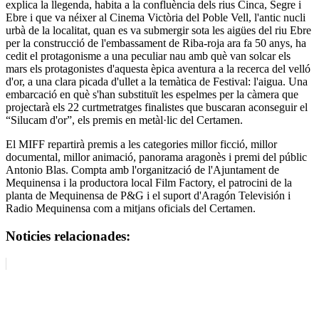
explica la llegenda, habita a la confluència dels rius Cinca, Segre i
Ebre i que va néixer al Cinema Victòria del Poble Vell, l'antic nucli
urbà de la localitat, quan es va submergir sota les aigües del riu Ebre
per la construcció de l'embassament de Riba-roja ara fa 50 anys, ha
cedit el protagonisme a una peculiar nau amb què van solcar els
mars els protagonistes d'aquesta èpica aventura a la recerca del velló
d'or, a una clara picada d'ullet a la temàtica de Festival: l'aigua. Una
embarcació en què s'han substituït les espelmes per la càmera que
projectarà els 22 curtmetratges finalistes que buscaran aconseguir el
“Silucam d'or”, els premis en metàl·lic del Certamen.
El MIFF repartirà premis a les categories millor ficció, millor
documental, millor animació, panorama aragonès i premi del públic
Antonio Blas. Compta amb l'organització de l'Ajuntament de
Mequinensa i la productora local Film Factory, el patrocini de la
planta de Mequinensa de P&G i el suport d'Aragón Televisión i
Radio Mequinensa com a mitjans oficials del Certamen.
Noticies relacionades: