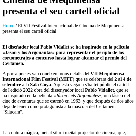
presenta el seu cartell oficial
Home
/
El VII Festival Internacional de Cinema de Mequinensa
presenta el seu cartell oficial
El diseñador local Pablo Vidallet se ha inspirado en la película
«Jasón y los Argonautas» para representar el periplo de los
cortometrajes a concurso hasta lograr alcanzar el premio del
Certamen.
A poc a poc es van coneixent nous detalls del
VII Mequinensa
Internacional Film Festival (MIFF)
que se celebrarà del
2 al 4 de
setembre
a la
Sala Goya
. Aquesta vegada s'ha fet públic el cartell
de l'edició 2022 obra del dissenyador local
Pablo Vidallet
, que se
ha inspirado en la película «
Jàson i els Argonautes
«, un clásico del
cine de aventuras que se estrenó en 1963, y que después de dos años
deja de tener como protagonista a la mascota del Certamen:
“Silucam”.
La criatura màgica, meitat silur i meitat projector de cinema, que,