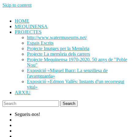
Skip to content
HOME
MEQUINENSA
PROJECTES
http://www.watermuseums.net/
Espais Escrits
Projecte Imatges per la Memòria
Projecte La memòria dels carrers
Projecte Mequinensa 1970-2020. 50 anys de "Poble
Nou"
Exposició «Miguel Ibarz: La senzillesa de
l'avantguarda»
Exposició «Edmon Vallès: Instants d'un recorregut
vital»
ARXIU
Segueix-nos!