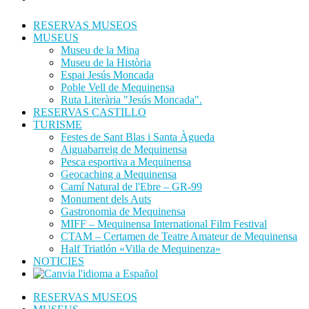
RESERVAS MUSEOS
MUSEUS
Museu de la Mina
Museu de la Història
Espai Jesús Moncada
Poble Vell de Mequinensa
Ruta Literària "Jesús Moncada".
RESERVAS CASTILLO
TURISME
Festes de Sant Blas i Santa Àgueda
Aiguabarreig de Mequinensa
Pesca esportiva a Mequinensa
Geocaching a Mequinensa
Camí Natural de l'Ebre – GR-99
Monument dels Auts
Gastronomia de Mequinensa
MIFF – Mequinensa International Film Festival
CTAM – Certamen de Teatre Amateur de Mequinensa
Half Triatlón «Villa de Mequinenza»
NOTICIES
RESERVAS MUSEOS