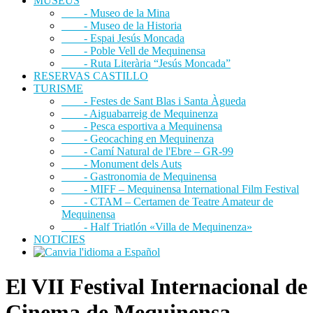
MUSEUS
- Museo de la Mina
- Museo de la Historia
- Espai Jesús Moncada
- Poble Vell de Mequinensa
- Ruta Literària “Jesús Moncada”
RESERVAS CASTILLO
TURISME
- Festes de Sant Blas i Santa Àgueda
- Aiguabarreig de Mequinenza
- Pesca esportiva a Mequinensa
- Geocaching en Mequinenza
- Camí Natural de l'Ebre – GR-99
- Monument dels Auts
- Gastronomia de Mequinensa
- MIFF – Mequinensa International Film Festival
- CTAM – Certamen de Teatre Amateur de
Mequinensa
- Half Triatlón «Villa de Mequinenza»
NOTICIES
El VII Festival Internacional de
Cinema de Mequinensa