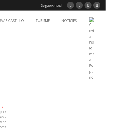
Segueix-nos!
RVAS CASTILLO
TURISME
NOTICIES
/
jes a
án –
mene
acria