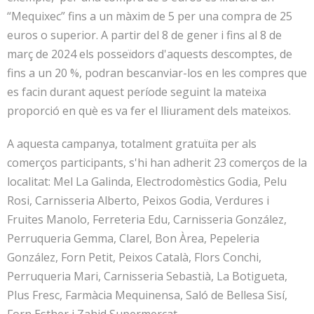
“Mequixec” fins a un màxim de 5 per una compra de 25
euros o superior. A partir del 8 de gener i fins al 8 de
març de 2024 els posseïdors d'aquests descomptes, de
fins a un 20 %, podran bescanviar-los en les compres que
es facin durant aquest període seguint la mateixa
proporció en què es va fer el lliurament dels mateixos.
A aquesta campanya, totalment gratuïta per als
comerços participants, s'hi han adherit 23 comerços de la
localitat: Mel La Galinda, Electrodomèstics Godia, Pelu
Rosi, Carnisseria Alberto, Peixos Godia, Verdures i
Fruites Manolo, Ferreteria Edu, Carnisseria González,
Perruqueria Gemma, Clarel, Bon Àrea, Pepeleria
González, Forn Petit, Peixos Català, Flors Conchi,
Perruqueria Mari, Carnisseria Sebastià, La Botigueta,
Plus Fresc, Farmàcia Mequinensa, Saló de Bellesa Sisí,