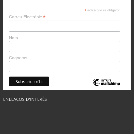
*
indica que és obligatori
*
Correu Electrònic
Nom
Cognoms
ENLLAÇOS D'INTERÈS