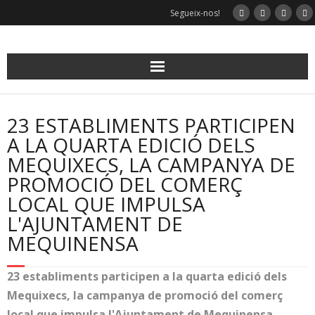
Skip
Segueix-nos!
to
content
23 ESTABLIMENTS PARTICIPEN
A LA QUARTA EDICIÓ DELS
MEQUIXECS, LA CAMPANYA DE
PROMOCIÓ DEL COMERÇ
LOCAL QUE IMPULSA
L'AJUNTAMENT DE
MEQUINENSA
23 establiments participen a la quarta edició dels
Mequixecs, la campanya de promoció del comerç
local que impulsa l'Ajuntament de Mequinensa.