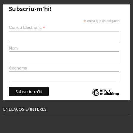
Subscriu-m'hi!
*
indica que és obligatori
*
Correu Electrònic
Nom
Cognoms
ENLLAÇOS D'INTERÈS