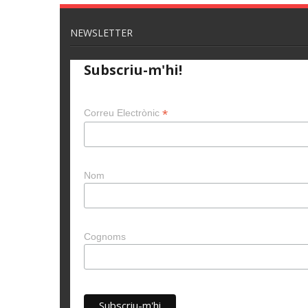
NEWSLETTER
Subscriu-m'hi!
*
Correu Electrònic
Nom
Cognoms