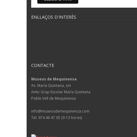
ENLLAÇOS D'INTERÈS
CONTACTE
Museus de Mequinensa
Av. María Quintana, s/n
Antic Grup Escolar María Quintana
Poble Vell de Mequinensa
info@museosdemequinenza.com
Tel. 974 46 47 05 (9-13 horas)