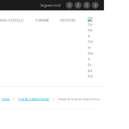
Segueix-nos!
RVAS CASTILLO
TURISME
NOTICIES
Home
/
Què fer a Mequinensa?
/
fiestas de la santa mequinenza