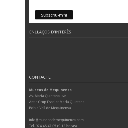
ENLLAÇOS D'INTERÈS
CONTACTE
Museus de Mequinensa
Av. María Quintana, s/n
Antic Grup Escolar María Quintana
Poble Vell de Mequinensa
info@museosdemequinenza.com
Tel. 974 46 47 05 (9-13 horas)