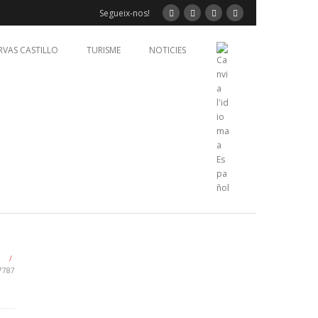
Segueix-nos!
RVAS CASTILLO
TURISME
NOTICIES
/
7787