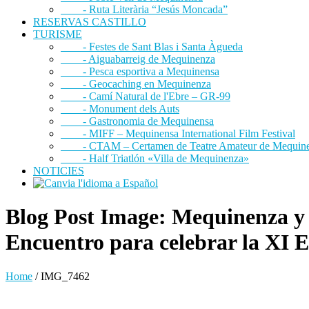
- Ruta Literària “Jesús Moncada”
RESERVAS CASTILLO
TURISME
- Festes de Sant Blas i Santa Àgueda
- Aiguabarreig de Mequinenza
- Pesca esportiva a Mequinensa
- Geocaching en Mequinenza
- Camí Natural de l'Ebre – GR-99
- Monument dels Auts
- Gastronomia de Mequinensa
- MIFF – Mequinensa International Film Festival
- CTAM – Certamen de Teatre Amateur de Mequin
- Half Triatlón «Villa de Mequinenza»
NOTICIES
Blog Post Image: Mequinenza y 
Encuentro para celebrar la XI E
Home
/
IMG_7462