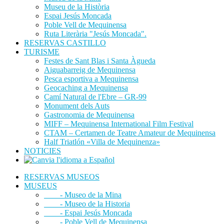
Museu de la Història
Espai Jesús Moncada
Poble Vell de Mequinensa
Ruta Literària "Jesús Moncada".
RESERVAS CASTILLO
TURISME
Festes de Sant Blas i Santa Àgueda
Aiguabarreig de Mequinensa
Pesca esportiva a Mequinensa
Geocaching a Mequinensa
Camí Natural de l'Ebre – GR-99
Monument dels Auts
Gastronomia de Mequinensa
MIFF – Mequinensa International Film Festival
CTAM – Certamen de Teatre Amateur de Mequinensa
Half Triatlón «Villa de Mequinenza»
NOTICIES
RESERVAS MUSEOS
MUSEUS
- Museo de la Mina
- Museo de la Historia
- Espai Jesús Moncada
- Poble Vell de Mequinensa