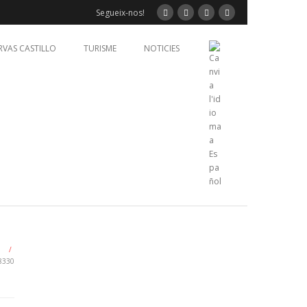
Segueix-nos!
RVAS CASTILLO
TURISME
NOTICIES
/
8330