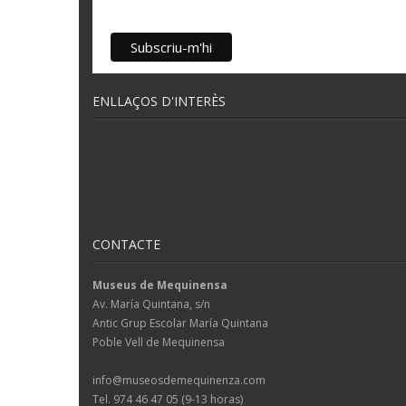
ENLLAÇOS D'INTERÈS
CONTACTE
Museus de Mequinensa
Av. María Quintana, s/n
Antic Grup Escolar María Quintana
Poble Vell de Mequinensa
info@museosdemequinenza.com
Tel. 974 46 47 05 (9-13 horas)