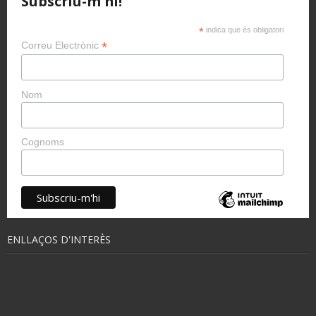
Subscriu-m'hi!
*
indica que és obligatori
*
Correu Electrònic
Nom
Cognoms
ENLLAÇOS D'INTERÈS