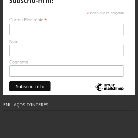
Subscriu-m'hi!
*
indica que és obligatori
*
Correu Electrònic
Nom
Cognoms
ENLLAÇOS D'INTERÈS