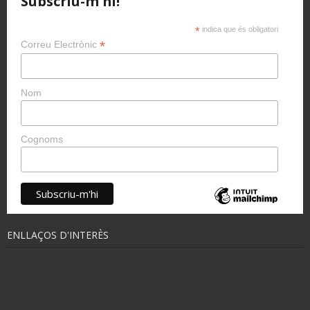
Subscriu-m'hi!
*
indica que és obligatori
*
Correu Electrònic
Nom
Cognoms
ENLLAÇOS D'INTERÈS