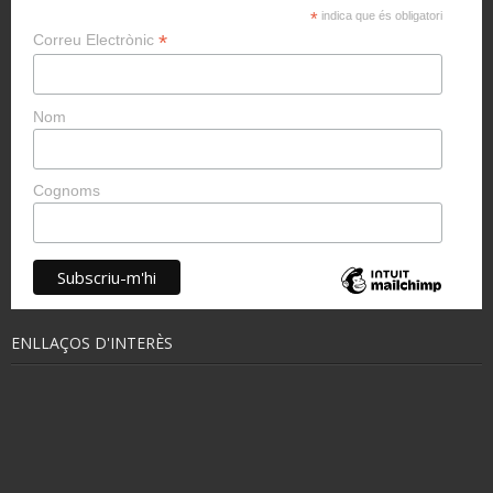
*
indica que és obligatori
*
Correu Electrònic
Nom
Cognoms
ENLLAÇOS D'INTERÈS