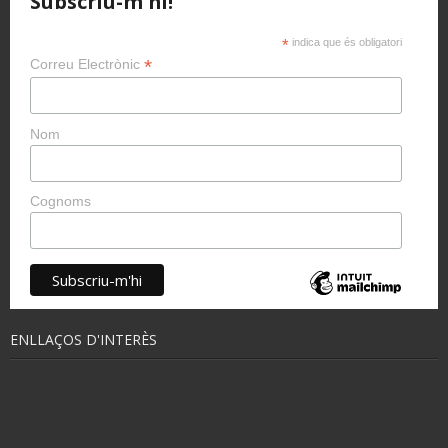
Subscriu-m'hi!
*
indica que és obligatori
*
Correu Electrònic
Nom
Cognoms
ENLLAÇOS D'INTERÈS