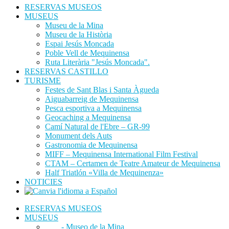
RESERVAS MUSEOS
MUSEUS
Museu de la Mina
Museu de la Història
Espai Jesús Moncada
Poble Vell de Mequinensa
Ruta Literària "Jesús Moncada".
RESERVAS CASTILLO
TURISME
Festes de Sant Blas i Santa Àgueda
Aiguabarreig de Mequinensa
Pesca esportiva a Mequinensa
Geocaching a Mequinensa
Camí Natural de l'Ebre – GR-99
Monument dels Auts
Gastronomia de Mequinensa
MIFF – Mequinensa International Film Festival
CTAM – Certamen de Teatre Amateur de Mequinensa
Half Triatlón «Villa de Mequinenza»
NOTICIES
RESERVAS MUSEOS
MUSEUS
- Museo de la Mina