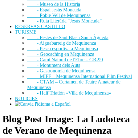
- Museo de la Historia
- Espai Jesús Moncada
- Poble Vell de Mequinensa
- Ruta Literària “Jesús Moncada”
RESERVAS CASTILLO
TURISME
- Festes de Sant Blas i Santa Àgueda
- Aiguabarreig de Mequinenza
- Pesca esportiva a Mequinensa
- Geocaching en Mequinenza
- Camí Natural de l'Ebre – GR-99
- Monument dels Auts
- Gastronomia de Mequinensa
- MIFF – Mequinensa International Film Festival
- CTAM – Certamen de Teatre Amateur de
Mequinensa
- Half Triatlón «Villa de Mequinenza»
NOTICIES
Blog Post Image: La Ludoteca
de Verano de Mequinenza