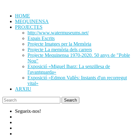
Skip
to
HOME
content
MEQUINENSA
PROJECTES
http://www.watermuseums.net/
Espais Escrits
Projecte Imatges per la Memòria
Projecte La memòria dels carrers
Projecte Mequinensa 1970-2020. 50 anys de "Poble
Nou"
Exposició «Miguel Ibarz: La senzillesa de
l'avantguarda»
Exposició «Edmon Vallès: Instants d'un recorregut
vital»
ARXIU
Segueix-nos!