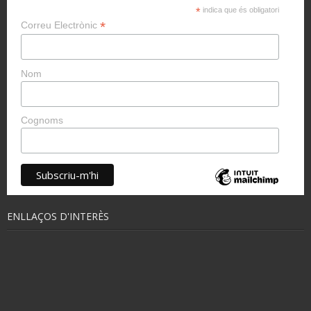
*
indica que és obligatori
*
Correu Electrònic
Nom
Cognoms
ENLLAÇOS D'INTERÈS