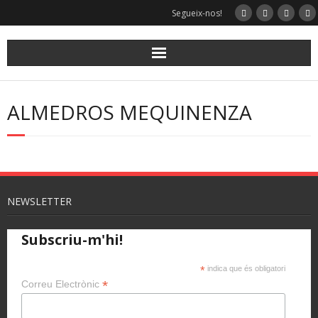
Segueix-nos!
ALMEDROS MEQUINENZA
NEWSLETTER
Subscriu-m'hi!
*
indica que és obligatori
*
Correu Electrònic