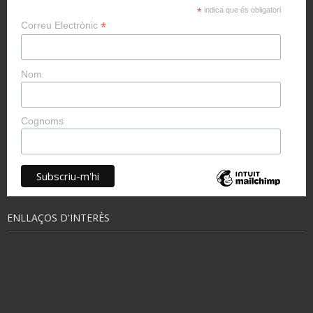
*
indica que és obligatori
*
Correu Electrònic
Nom
Cognoms
ENLLAÇOS D'INTERÈS