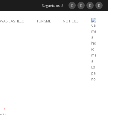
Segueix-nos!
RVAS CASTILLO
TURISME
NOTICIES
/
6772