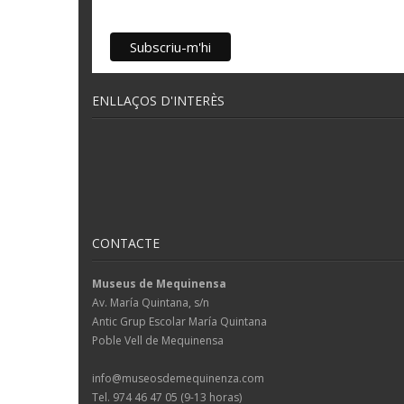
ENLLAÇOS D'INTERÈS
CONTACTE
Museus de Mequinensa
Av. María Quintana, s/n
Antic Grup Escolar María Quintana
Poble Vell de Mequinensa
info@museosdemequinenza.com
Tel. 974 46 47 05 (9-13 horas)