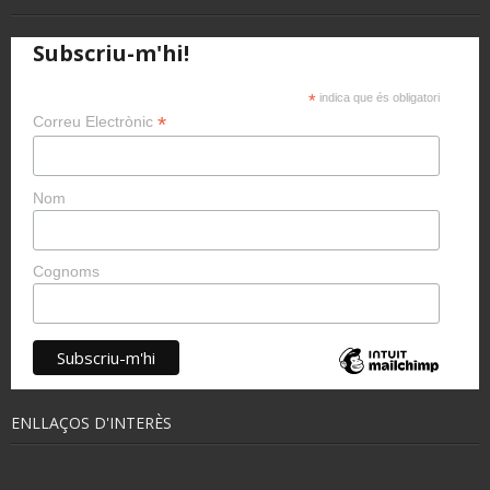
Subscriu-m'hi!
*
indica que és obligatori
*
Correu Electrònic
Nom
Cognoms
ENLLAÇOS D'INTERÈS