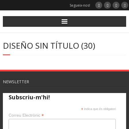
Segueix-nos!
DISEÑO SIN TÍTULO (30)
NEWSLETTER
Subscriu-m'hi!
*
indica que és obligatori
*
Correu Electrònic