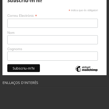
Subscriu-m'hi!
*
indica que és obligatori
*
Correu Electrònic
Nom
Cognoms
ENLLAÇOS D'INTERÈS