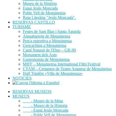
Museu de la Història
Espai Jesús Moncada
Poble Vell de Mequinensa
Ruta Literària "Jesús Moncada".
RESERVAS CASTILLO
TURISME
Festes de Sant Blas i Santa Àgueda
Aiguabarreig de Mequinensa
Pesca esportiva a Mequinensa
Geocaching a Mequinensa
Camí Natural de l'Ebre – GR-99
Monument dels Auts
Gastronomia de Mequinensa
MIFF – Mequinensa International Film Festival
CTAM – Certamen de Teatre Amateur de Mequinensa
Half Triatlón «Villa de Mequinenza»
NOTICIES
RESERVAS MUSEOS
MUSEUS
- Museo de la Mina
- Museo de la Historia
- Espai Jesús Moncada
- Poble Vell de Mequinensa