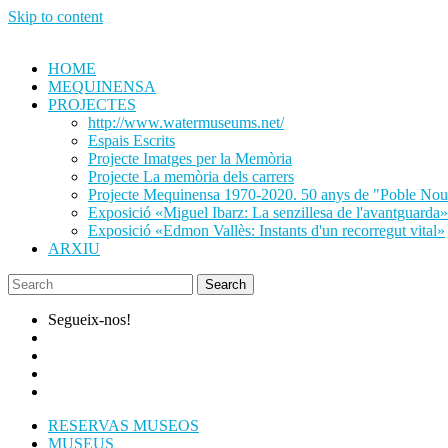
Skip to content
HOME
MEQUINENSA
PROJECTES
http://www.watermuseums.net/
Espais Escrits
Projecte Imatges per la Memòria
Projecte La memòria dels carrers
Projecte Mequinensa 1970-2020. 50 anys de "Poble No
Exposició «Miguel Ibarz: La senzillesa de l'avantguarda»
Exposició «Edmon Vallès: Instants d'un recorregut vital»
ARXIU
Segueix-nos!
RESERVAS MUSEOS
MUSEUS