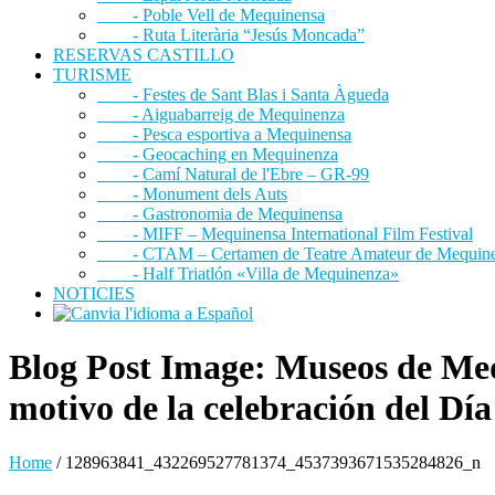
- Poble Vell de Mequinensa
- Ruta Literària “Jesús Moncada”
RESERVAS CASTILLO
TURISME
- Festes de Sant Blas i Santa Àgueda
- Aiguabarreig de Mequinenza
- Pesca esportiva a Mequinensa
- Geocaching en Mequinenza
- Camí Natural de l'Ebre – GR-99
- Monument dels Auts
- Gastronomia de Mequinensa
- MIFF – Mequinensa International Film Festival
- CTAM – Certamen de Teatre Amateur de Mequin
- Half Triatlón «Villa de Mequinenza»
NOTICIES
Blog Post Image: Museos de Meq
motivo de la celebración del Dí
Home
/
128963841_432269527781374_4537393671535284826_n