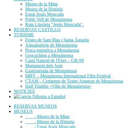
Museu de la Mina
Museu de la Història
Espai Jesús Moncada
Poble Vell de Mequinensa
Ruta Literària "Jesús Moncada".
RESERVAS CASTILLO
TURISME
Festes de Sant Blas i Santa Àgueda
Aiguabarreig de Mequinensa
Pesca esportiva a Mequinensa
Geocaching a Mequinensa
Camí Natural de l'Ebre – GR-99
Monument dels Auts
Gastronomia de Mequinensa
MIFF – Mequinensa International Film Festival
CTAM – Certamen de Teatre Amateur de Mequinensa
Half Triatlón «Villa de Mequinenza»
NOTICIES
RESERVAS MUSEOS
MUSEUS
- Museo de la Mina
- Museo de la Historia
- Espai Jesús Moncada