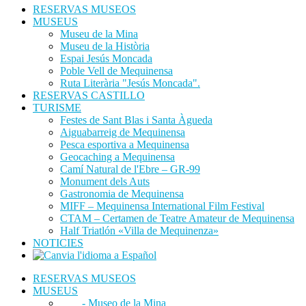
RESERVAS MUSEOS
MUSEUS
Museu de la Mina
Museu de la Història
Espai Jesús Moncada
Poble Vell de Mequinensa
Ruta Literària "Jesús Moncada".
RESERVAS CASTILLO
TURISME
Festes de Sant Blas i Santa Àgueda
Aiguabarreig de Mequinensa
Pesca esportiva a Mequinensa
Geocaching a Mequinensa
Camí Natural de l'Ebre – GR-99
Monument dels Auts
Gastronomia de Mequinensa
MIFF – Mequinensa International Film Festival
CTAM – Certamen de Teatre Amateur de Mequinensa
Half Triatlón «Villa de Mequinenza»
NOTICIES
RESERVAS MUSEOS
MUSEUS
- Museo de la Mina