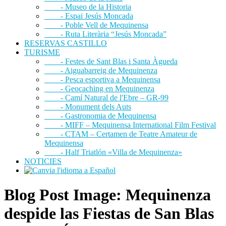
- Museo de la Historia
- Espai Jesús Moncada
- Poble Vell de Mequinensa
- Ruta Literària “Jesús Moncada”
RESERVAS CASTILLO
TURISME
- Festes de Sant Blas i Santa Àgueda
- Aiguabarreig de Mequinenza
- Pesca esportiva a Mequinensa
- Geocaching en Mequinenza
- Camí Natural de l'Ebre – GR-99
- Monument dels Auts
- Gastronomia de Mequinensa
- MIFF – Mequinensa International Film Festival
- CTAM – Certamen de Teatre Amateur de
Mequinensa
- Half Triatlón «Villa de Mequinenza»
NOTICIES
Blog Post Image: Mequinenza
despide las Fiestas de San Blas