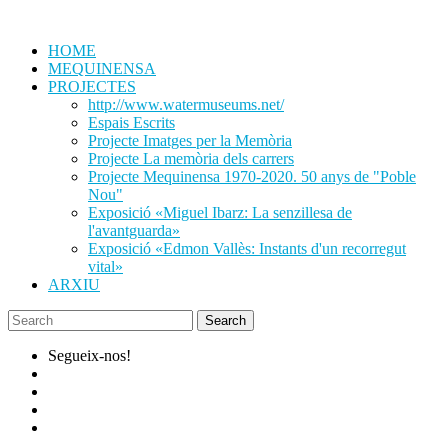
Skip
to
HOME
content
MEQUINENSA
PROJECTES
http://www.watermuseums.net/
Espais Escrits
Projecte Imatges per la Memòria
Projecte La memòria dels carrers
Projecte Mequinensa 1970-2020. 50 anys de "Poble
Nou"
Exposició «Miguel Ibarz: La senzillesa de
l'avantguarda»
Exposició «Edmon Vallès: Instants d'un recorregut
vital»
ARXIU
Segueix-nos!